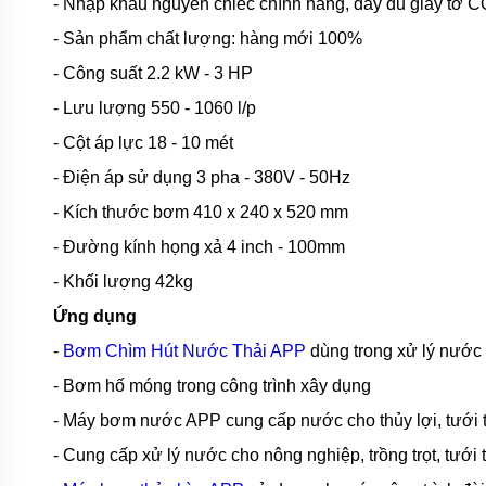
- Nhập khẩu nguyên chiếc chính hãng, đầy đủ giấy tờ C
CHÌM
HÚT
- Sản phẩm chất lượng: hàng mới 100%
NƯỚC
THẢI
- Công suất 2.2 kW - 3 HP
PENTAX
- Lưu lượng 550 - 1060 l/p
MÁY
BƠM
- Cột áp lực 18 - 10 mét
CHÌM
HÚT
- Điện áp sử dụng 3 pha - 380V - 50Hz
NƯỚC
THẢI
- Kích thước bơm 410 x 240 x 520 mm
EBARA
- Đường kính họng xả 4 inch - 100mm
MÁY
- Khối lượng 42kg
BƠM
CHÌM
Ứng dụng
HÚT
BÙN
-
Bơm Chìm Hút Nước Thải APP
dùng trong xử lý nước 
EBARA
- Bơm hố móng trong công trình xây dụng
MÁY
BƠM
- Máy bơm nước APP cung cấp nước cho thủy lợi, tưới ti
CHÌM
HÚT BÙN
- Cung cấp xử lý nước cho nông nghiệp, trồng trọt, tưới t
NƯỚC
THẢI