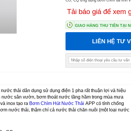
CO, CQ ứng dụng bơm chìm đa lĩnh 
Tải báo giá để xem g
GIAO HÀNG THU TIỀN TẠI
LIÊN HỆ TƯ 
ớc thải dân dụng sử dụng điện 1 pha rất thuận lợi và hiệu
ơm nước sân vườn, bơm thoát nước tầng hầm trong mùa mưa
và inox tạo ra
Bơm Chìm Hút Nước Thải
APP có tính chống
bơm nước thải, thậm chí cả nước thải chăn nuôi (một loại nước