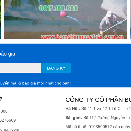
áo giá.
ĐĂNG KÝ
huyến mại & báo giá mới nhất cho bạn!
Ợ
CÔNG TY CỔ PHẦN B
Hà Nội:
Số 41.1 và 42.1 Lô C, Tổ 
8886
Sài gòn:
Số 117 đường Nguyễn tư 
6276669
Mã số thuế: 0103500572 cấp ngày
gmail.com