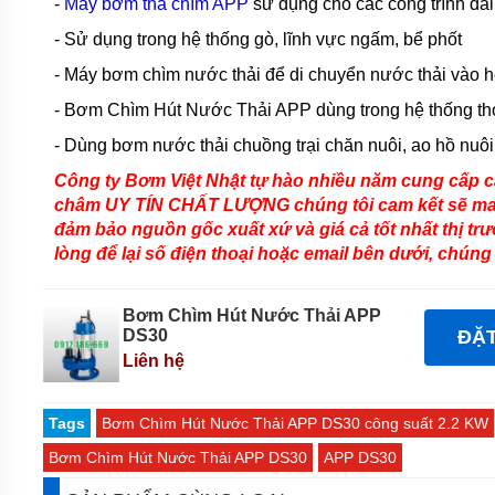
-
Máy bơm thả chìm APP
sử dụng cho các công trình đài
TSURUMI
- Sử dụng trong hệ thống gò, lĩnh vực ngấm, bể phốt
MÁY
BƠM
- Máy bơm chìm nước thải để di chuyển nước thải vào h
CHÌM
HÚT BÙN
- Bơm Chìm Hút Nước Thải APP dùng trong hệ thống tho
TSURUMI
- Dùng bơm nước thải chuồng trại chăn nuôi, ao hồ nuôi 
MÁY
Công ty Bơm Việt Nhật tự hào nhiều năm cung cấp
BƠM
CHÌM
châm UY TÍN CHẤT LƯỢNG chúng tôi cam kết sẽ ma
HÚT
đảm bảo nguồn gốc xuất xứ và giá cả tốt nhất thị tr
NƯỚC
THẢI
lòng để lại số điện thoại hoặc email bên dưới, chúng 
MEUDY
MÁY
Bơm Chìm Hút Nước Thải APP
BƠM
DS30
ĐẶ
CHÌM
Liên hệ
HÚT
NƯỚC
THẢI
FIRMLY
Tags
Bơm Chìm Hút Nước Thải APP DS30 công suất 2.2 KW
MÁY
Bơm Chìm Hút Nước Thải APP DS30
APP DS30
BƠM
CHÌM