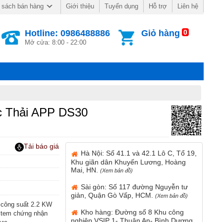
Giới thiệu
Tuyển dụng
Hỗ trợ
Liên hệ
 sách bán hàng
Hotline: 0986488886
Giỏ hàng
0
Mở cửa: 8:00 - 22:00
 Thải APP DS30
Tải báo giá
Hà Nội: Số 41.1 và 42.1 Lô C, Tổ 19,
Khu giãn dân Khuyến Lương, Hoàng
Mai, HN.
(Xem bản đồ)
Sài gòn: Số 117 đường Nguyễn tư
giản, Quận Gò Vấp, HCM.
(Xem bản đồ)
công suất 2.2 KW
Kho hàng: Đường số 8 Khu công
 tem chứng nhận
nghiệp VSIP 1- Thuận An- Bình Dương