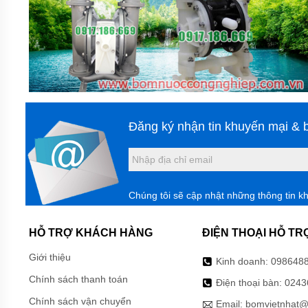
MÁY
BƠM
CHÌM
HÚT
BÙN
MASTRA
MÁY
BƠM
CHÌM
HÚT
Đăng ký nhận tin khuyến mại & b
NƯỚC
THẢI
FORAS
MÁY
BƠM
Chúng tôi sẽ cập nhật những thông tin k
CHÌM
HÚT
NƯỚC
HỖ TRỢ KHÁCH HÀNG
ĐIỆN THOẠI HỖ TR
THẢI
LEO
Giới thiệu
Kinh doanh:
098648
GIỚI
Chính sách thanh toán
Điện thoại bàn:
0243
THIỆU
SẢN
Chính sách vận chuyển
Email:
bomvietnhat@
PHẨM