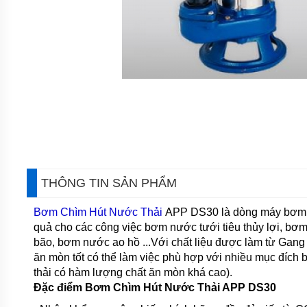
CÁNH
KHUẤY
HÚT
BÙN
MÁY
BƠM
CHÌM
HÚT
BÙN
ĐẶC
MÁY
BƠM
CHÌM
KHỬ
THÔNG TIN SẢN PHẨM
NƯỚC
Bơm Chìm Hút Nước Thải
APP DS30 là dòng máy bơm nư
MÁY
BƠM
quả cho các công việc bơm nước tưới tiêu thủy lợi, b
CHÌM
bão, bơm nước ao hồ ...Với chất liệu được làm từ Gang 
KHÁNG
HÓA
ăn mòn tốt có thể làm việc phù hợp với nhiều mục đích 
CHẤT
thải có hàm lượng chất ăn mòn khá cao).
Đặc điểm Bơm Chìm Hút Nước Thải APP DS30
MÁY
BƠM