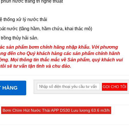
 phun nước trang trí nghệ thuật
ệ thống xử lý nước thải
át nước (tầng hầm, hầm chứa, khai thác mỏ)
trồng thủy hải sản.
 các sản phẩm bơm chính hãng nhập khẩu. Với phương
ng đến cho Quý khách hàng các sản phẩm chính hãnh
ường. Mọi thông tin thắc mắc về Sản phẩm, quý khách vui
tôi sẽ tư vấn tận tình và chu đáo.
T HÀNG
Bơm Chìm Hút Nước Thải APP DS30 Lưu lượng 63.6 m3/h