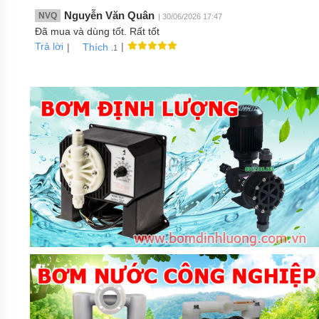
APP
Nguyễn Văn Quân
NVQ
| 30/06/2026 17:47
Đã mua và dùng tốt. Rất tốt
MÁY
Trả lời
|
BƠM
|
Thích
.1
CHÌM
HÚT
NƯỚC
THẢI
NATION
PUMP
MÁY
BƠM
CHÌM
HÚT
NƯỚC
THẢI
SEALAND
MÁY
BƠM
CHÌM
HÚT
NƯỚC
THẢI
MASTRA