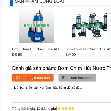
SẢN PHẨM CÙNG LOẠI
HÚT
NƯỚC
THẢI
KENFEI
MÁY
BƠM
CHÌM
HÚT
NƯỚC
THẢI
VF
Bơm Chìm Hút Nước Thải APP
Bơm Chìm Hút Nước Thải A
DS-50
SV400
MÁY
BƠM
CHÌM
Đánh giá sản phẩm: Bơm Chìm Hút Nước T
HÚT
NƯỚC
THẢI
Gửi đánh giá của bạn
Bình luận facebook
CNP
MÁY
BƠM
CHÌM
HÚT
NƯỚC
Tổng đánh giá:
(1 đánh giá)
THẢI