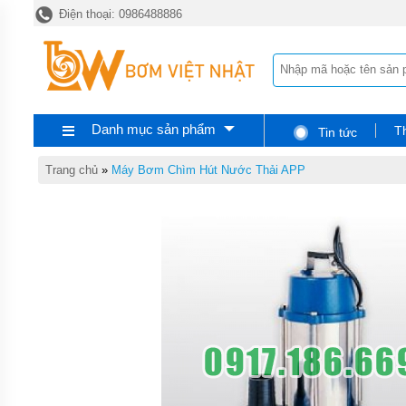
Điện thoại: 0986488886
TRANG
CHỦ
MÁY
BƠM
CÔNG
NGHIỆP
Danh mục sản phẩm
T
Tin tức
MÁY
BƠM
HÚT
Trang chủ
»
Máy Bơm Chìm Hút Nước Thải APP
BÙN
CÔNG
NGHIỆP
P-SERI
MÁY
BƠM
HÚT
BÙN
MINI
PS
MÁY
BƠM
CHÌM