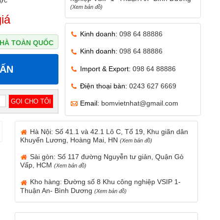
vực
(Xem bản đồ)
iá
Kinh doanh:
098 64 88886
 NHÀ TOÀN QUỐC
Kinh doanh:
098 64 88886
VẤN
Import & Export:
098 64 88886
Điện thoại bàn:
0243 627 6669
Email:
bomvietnhat@gmail.com
Hà Nội: Số 41.1 và 42.1 Lô C, Tổ 19, Khu giãn dân
Khuyến Lương, Hoàng Mai, HN
(Xem bản đồ)
Sài gòn: Số 117 đường Nguyễn tư giản, Quận Gò
Vấp, HCM
(Xem bản đồ)
Kho hàng: Đường số 8 Khu công nghiệp VSIP 1-
Thuận An- Bình Dương
(Xem bản đồ)