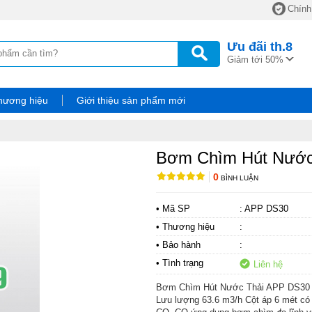
Chính
Ưu đãi
th.8
Giảm tới 50%
hương hiệu
Giới thiệu sản phẩm mới
Bơm Chìm Hút Nước
0
BÌNH LUẬN
• Mã SP
: APP DS30
• Thương hiệu
:
• Bảo hành
:
• Tình trạng
Liên hệ
Bơm Chìm Hút Nước Thải APP DS30 
Lưu lượng 63.6 m3/h Cột áp 6 mét có