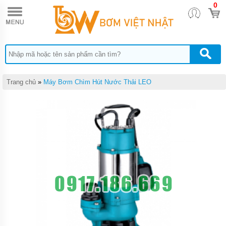
0
TRANG
CHỦ
MÁY
BƠM
CÔNG
NGHIỆP
MÁY
Trang chủ
»
Máy Bơm Chìm Hút Nước Thải LEO
BƠM
HÚT
BÙN
CÔNG
NGHIỆP
P-SERI
MÁY
BƠM
HÚT
BÙN
MINI
PS
MÁY
BƠM
CHÌM