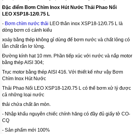
TSURUMI
Đặc điểm Bơm Chìm Inox Hút Nước Thải Phao Nổi
LEO
MÁY
XSP18-12/0.75 L
BƠM
-
CHÌM
Bơm chìm nước thải
LEO thân inox
XSP18-12/0.75 L là
HÚT BÙN
dòng bơm có cánh kiểu
TSURUMI
xoáy bằng thép không gỉ dùng để bơm nước và chất lỏng có
MÁY
lẫn chất rắn lơ lửng.
BƠM
CHÌM
Đường kính hạt 10 mm. Phần tiếp xúc với nước và nắp motor
HÚT
bằng thép AISI 304;
NƯỚC
THẢI
Trục motor bằng thép AISI 416. Với thiết kế như vậy
Bơm
MEUDY
Chìm Inox Hút Nước
MÁY
Thải Phao Nổi LEO XSP18-12/0.75 L
có thể bơm xử lý được
BƠM
CHÌM
cả những loại nước
HÚT
NƯỚC
thải chứa
chất ăn mòn.
THẢI
FIRMLY
- Nhập khẩu nguyên chiếc chính hãng có đầy đủ giấy tở CO-
CQ
MÁY
BƠM
- Sản phẩm mới 100%
CHÌM