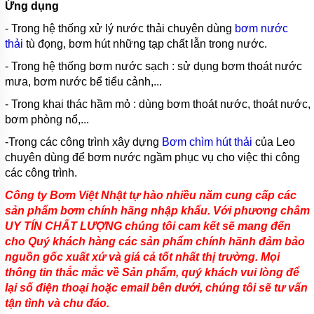
Ứng dụng
APP
- Trong hệ thống xử lý nước thải chuyên dùng
bơm nước
MÁY
thải
tù đọng, bơm hút những tạp chất lẫn trong nước.
BƠM
CHÌM
- Trong hệ thống bơm nước sạch : sử dụng bơm thoát nước
HÚT
NƯỚC
mưa, bơm nước bể tiểu cảnh,...
THẢI
NATION
- Trong khai thác hầm mỏ : dùng bơm thoát nước, thoát nước,
PUMP
bơm phòng nổ,...
MÁY
-Trong các công trình xây dựng
Bơm chìm hút thải
của Leo
BƠM
chuyên dùng để bơm nước ngầm phục vụ cho việc thi công
CHÌM
các công trình.
HÚT
NƯỚC
Công ty Bơm Việt Nhật tự hào nhiều năm cung cấp các
THẢI
SEALAND
sản phẩm bơm chính hãng nhập khẩu. Với phương châm
UY TÍN CHẤT LƯỢNG chúng tôi cam kết sẽ mang đến
MÁY
cho Quý khách hàng các sản phẩm chính hãnh đảm bảo
BƠM
CHÌM
nguồn gốc xuất xứ và giá cả tốt nhất thị trường. Mọi
HÚT
thông tin thắc mắc về Sản phẩm, quý khách vui lòng để
NƯỚC
lại số điện thoại hoặc email bên dưới, chúng tôi sẽ tư vấn
THẢI
MASTRA
tận tình và chu đáo.