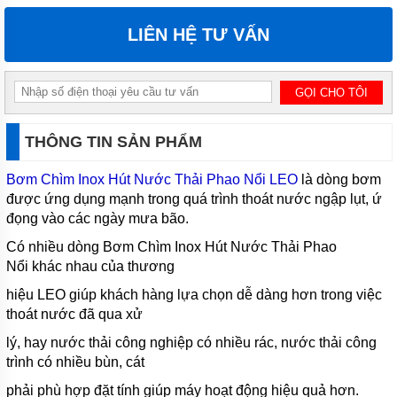
CHÌM
HÚT
LIÊN HỆ TƯ VẤN
NƯỚC
THẢI
PENTAX
MÁY
BƠM
CHÌM
THÔNG TIN SẢN PHẨM
HÚT
NƯỚC
THẢI
Bơm Chìm Inox Hút Nước Thải Phao Nổi LEO
là dòng bơm
EBARA
được ứng dụng mạnh trong quá trình thoát nước ngập lụt, ứ
MÁY
đọng vào các ngày mưa bão.
BƠM
CHÌM
Có nhiều dòng Bơm Chìm Inox Hút Nước Thải Phao
HÚT
Nổi khác nhau của thương
BÙN
EBARA
hiệu LEO giúp khách hàng lựa chọn dễ dàng hơn trong việc
thoát nước đã qua xử
MÁY
BƠM
lý, hay nước thải công nghiệp có nhiều rác, nước thải công
CHÌM
trình có nhiều bùn, cát
HÚT BÙN
NƯỚC
phải phù hợp đặt tính giúp máy hoạt động hiệu quả hơn.
THẢI