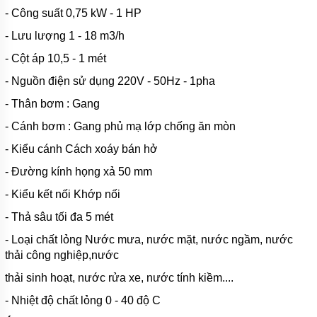
HÚT
- Công suất 0,75 kW - 1 HP
NƯỚC
THẢI
- Lưu lượng 1 - 18 m3/h
KENFEI
- Cột áp 10,5 - 1 mét
MÁY
- Nguồn điện sử dụng 220V - 50Hz - 1pha
BƠM
CHÌM
- Thân bơm : Gang
HÚT
NƯỚC
- Cánh bơm : Gang phủ mạ lớp chống ăn mòn
THẢI
VF
- Kiểu cánh Cách xoáy bán hở
MÁY
- Đường kính họng xả 50 mm
BƠM
CHÌM
- Kiểu kết nối Khớp nối
HÚT
NƯỚC
- Thả sâu tối đa 5 mét
THẢI
CNP
- Loại chất lỏng Nước mưa, nước mặt, nước ngầm, nước
thải công nghiệp,nước
MÁY
BƠM
thải sinh hoạt, nước rửa xe, nước tính kiềm....
CHÌM
HÚT
- Nhiệt độ chất lỏng 0 - 40 độ C
NƯỚC
THẢI