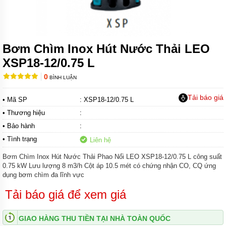
CÁNH
KHUẤY
HÚT
BÙN
Bơm Chìm Inox Hút Nước Thải LEO
MÁY
BƠM
XSP18-12/0.75 L
CHÌM
HÚT
0
BÙN
BÌNH LUẬN
ĐẶC
Tải báo giá
• Mã SP
: XSP18-12/0.75 L
MÁY
• Thương hiệu
BƠM
:
CHÌM
• Bảo hành
:
KHỬ
NƯỚC
• Tình trạng
Liên hệ
MÁY
Bơm Chìm Inox Hút Nước Thải Phao Nổi LEO XSP18-12/0.75 L công suất
BƠM
0.75 kW Lưu lượng 8 m3/h Cột áp 10.5 mét có chứng nhận CO, CQ ứng
CHÌM
dụng bơm chìm đa lĩnh vực
KHÁNG
HÓA
Tải báo giá để xem giá
CHẤT
MÁY
GIAO HÀNG THU TIỀN TẠI NHÀ TOÀN QUỐC
BƠM