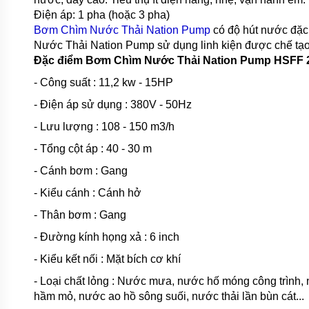
CHÌM
Điện áp: 1 pha (hoặc 3 pha)
HÚT
NƯỚC
Bơm Chìm Nước Thải Nation Pump
có độ hút nước đặc 
THẢI
Nước Thải Nation Pump sử dụng linh kiện được chế tạo t
PENTAX
Đặc điểm Bơm Chìm Nước Thải Nation Pump
HSFF 2
MÁY
- Công suất : 11,2 kw - 15HP
BƠM
CHÌM
- Điện áp sử dụng : 380V - 50Hz
HÚT
NƯỚC
- Lưu lượng : 108 - 150 m3/h
THẢI
EBARA
- Tổng cột áp : 40 - 30 m
MÁY
- Cánh bơm : Gang
BƠM
CHÌM
- Kiểu cánh : Cánh hở
HÚT
BÙN
- Thân bơm : Gang
EBARA
- Đường kính họng xả : 6 inch
MÁY
- Kiểu kết nối : Mặt bích cơ khí
BƠM
CHÌM
- Loại chất lỏng : Nước mưa, nước hố móng công trình, 
HÚT BÙN
NƯỚC
hầm mỏ, nước ao hồ sông suối, nước thải lần bùn cát...
THẢI