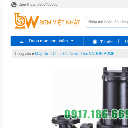
Điện thoại: 0986488886
TRANG
CHỦ
MÁY
BƠM
CÔNG
NGHIỆP
Danh mục sản phẩm
T
Tin tức
MÁY
BƠM
HÚT
Trang chủ
»
Máy Bơm Chìm Hút Nước Thải NATION PUMP
BÙN
CÔNG
NGHIỆP
P-SERI
MÁY
BƠM
HÚT
BÙN
MINI
PS
MÁY
BƠM
CHÌM