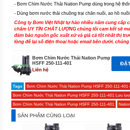
- Bơm Chìm Nước Thải Nation Pump dùng trong hệ thống
HÚT
NƯỚC
- Dùng bơm nước thải chuồng trại chăn nuôi, ao hồ nuôi 
THẢI
KENFEI
Công ty Bơm Việt Nhật tự hào nhiều năm cung cấp
MÁY
châm UY TÍN CHẤT LƯỢNG chúng tôi cam kết sẽ ma
BƠM
đảm bảo nguồn gốc xuất xứ và giá cả tốt nhất thị tr
CHÌM
lòng để lại số điện thoại hoặc email bên dưới, chúng 
HÚT
NƯỚC
THẢI
VF
Bơm Chìm Nước Thải Nation Pump
HSFF 250-111-401
ĐẶ
MÁY
Liên hệ
BƠM
CHÌM
HÚT
NƯỚC
Tags
Bơm Chìm Nước Thải Nation Pump HSFF 250-111-401 
THẢI
CNP
Bơm Chìm Nước Thải Nation Pump HSFF 250-111-401 Lưu lượ
Bơm Chìm Nước Thải Nation Pump HSFF 250-111-401
Natio
MÁY
BƠM
SẢN PHẨM CÙNG LOẠI
CHÌM
HÚT
NƯỚC
THẢI