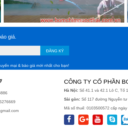
áo giá.
ĐĂNG KÝ
huyến mại & báo giá mới nhất cho bạn!
Ợ
CÔNG TY CỔ PHẦN B
Hà Nội:
Số 41.1 và 42.1 Lô C, Tổ 
8886
Sài gòn:
Số 117 đường Nguyễn tư 
6276669
Mã số thuế: 0103500572 cấp ngày
gmail.com