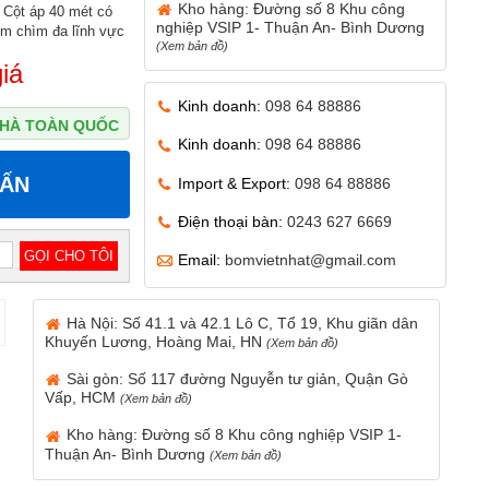
Kho hàng: Đường số 8 Khu công
 Cột áp 40 mét có
nghiệp VSIP 1- Thuận An- Bình Dương
m chìm đa lĩnh vực
(Xem bản đồ)
iá
Kinh doanh:
098 64 88886
 NHÀ TOÀN QUỐC
Kinh doanh:
098 64 88886
VẤN
Import & Export:
098 64 88886
Điện thoại bàn:
0243 627 6669
Email:
bomvietnhat@gmail.com
Hà Nội: Số 41.1 và 42.1 Lô C, Tổ 19, Khu giãn dân
Khuyến Lương, Hoàng Mai, HN
(Xem bản đồ)
Sài gòn: Số 117 đường Nguyễn tư giản, Quận Gò
Vấp, HCM
(Xem bản đồ)
Kho hàng: Đường số 8 Khu công nghiệp VSIP 1-
Thuận An- Bình Dương
(Xem bản đồ)