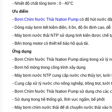
TSURUMI
- Nhiệt độ chất lỏng bơm : 0 - 40°C
Ưu điểm
MÁY
BƠM
-
Bơm Chìm Nước Thải Nation Pump
có độ hút nước đặc
CHÌM
HÚT BÙN
- Dòng máy bơm tiết kiệm điện, ít ồn, độ ổn định cao, 
TSURUMI
- Máy bơm nước thải NTP sử dụng linh kiện được chế tạo
MÁY
BƠM
- Bên trong motor có thiết kế bảo hộ quá tải.
CHÌM
HÚT
Ứng dụng
NƯỚC
THẢI
- Bơm Chìm Nước Thải Nation Pump dùng trong xử lý nướ
MEUDY
- Bơm hố móng trong công trình xây dụng
MÁY
BƠM
- Máy bơm nước NTP cung cấp nước cho thủy lợi, tưới ti
CHÌM
HÚT
- Cung cấp xử lý nước cho nông nghiệp, trồng trọt, tưới t
NƯỚC
THẢI
- Bơm Chìm Nước Thải Nation Pump sử dụng cho các công
FIRMLY
- Sử dụng trong hệ thống gò, lĩnh vực ngấm, bể phốt
MÁY
- Máy bơm chìm nước thải để di chuyển nước thải vào h
BƠM
CHÌM