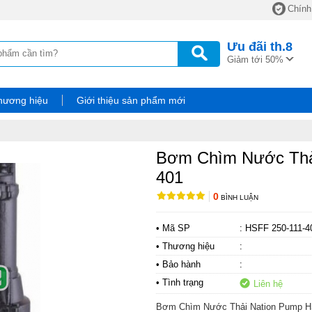
Chính
Ưu đãi
th.8
Giảm tới 50%
hương hiệu
Giới thiệu sản phẩm mới
Bơm Chìm Nước Thả
401
0
BÌNH LUẬN
• Mã SP
: HSFF 250-111-4
• Thương hiệu
:
• Bảo hành
:
• Tình trạng
Liên hệ
Bơm Chìm Nước Thải Nation Pump H