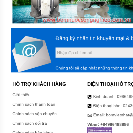
MỚI
LIÊN
HỆ
Đăng ký nhận tin khuyến mại & b
Chúng tôi sẽ cập nhật những thông tin k
HỖ TRỢ KHÁCH HÀNG
ĐIỆN THOẠI HỖ TR
Giới thiệu
Kinh doanh:
098648
Chính sách thanh toán
Điện thoại bàn:
0243
Chính sách vận chuyển
Email:
bomvietnhat@
Chính sách đổi trả
Viber: +84986488886
Chính sách bảo hành