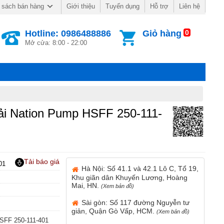
Giới thiệu
Tuyển dụng
Hỗ trợ
Liên hệ
 sách bán hàng
Hotline: 0986488886
Giỏ hàng
0
Mở cửa: 8:00 - 22:00
i Nation Pump HSFF 250-111-
Tải báo giá
01
Hà Nội: Số 41.1 và 42.1 Lô C, Tổ 19,
Khu giãn dân Khuyến Lương, Hoàng
Mai, HN.
(Xem bản đồ)
Sài gòn: Số 117 đường Nguyễn tư
giản, Quận Gò Vấp, HCM.
(Xem bản đồ)
SFF 250-111-401