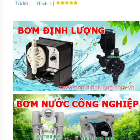
Trả lời
|
|
Thích
.1
MÁY
BƠM
CHÌM
HÚT
BÙN
MASTRA
MÁY
BƠM
CHÌM
HÚT
NƯỚC
THẢI
FORAS
MÁY
BƠM
CHÌM
HÚT
NƯỚC
THẢI
LEO
GIỚI
THIỆU
SẢN
PHẨM