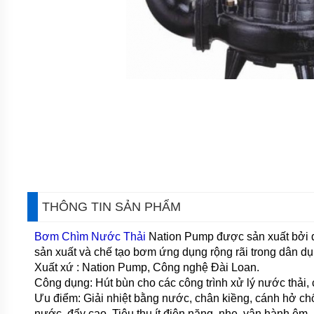
CÁNH
KHUẤY
HÚT
BÙN
MÁY
BƠM
CHÌM
HÚT
BÙN
ĐẶC
MÁY
BƠM
CHÌM
KHỬ
NƯỚC
THÔNG TIN SẢN PHẨM
MÁY
BƠM
Bơm Chìm Nước Thải
Nation Pump được sản xuất bởi 
CHÌM
KHÁNG
sản xuất và chế tạo bơm ứng dụng rộng rãi trong dân d
HÓA
Xuất xứ : Nation Pump, Công nghệ Đài Loan.
CHẤT
Công dụng: Hút bùn cho các công trình xử lý nước thải, cô
Ưu điểm: Giải nhiệt bằng nước, chân kiềng, cánh hở c
MÁY
BƠM
nước, đẩy cao.
Tiêu thụ ít điện năng, nhẹ, vận hành êm.