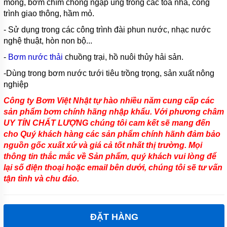
móng, bơm chìm chống ngập úng trong các tòa nhà, công
HÚT
trình giao thông, hầm mỏ.
NƯỚC
THẢI
- Sử dụng trong các công trình đài phun nước, nhạc nước
KENFEI
nghệ thuật, hòn non bộ...
MÁY
-
Bơm nước thải
chuồng trại, hồ nuôi thủy hải sản.
BƠM
CHÌM
-Dùng trong bơm nước tưới tiêu trồng trọng, sản xuất nông
HÚT
NƯỚC
nghiệp
THẢI
VF
Công ty Bơm Việt Nhật tự hào nhiều năm cung cấp các
sản phẩm bơm chính hãng nhập khẩu. Với phương châm
MÁY
UY TÍN CHẤT LƯỢNG chúng tôi cam kết sẽ mang đến
BƠM
CHÌM
cho Quý khách hàng các sản phẩm chính hãnh đảm bảo
HÚT
nguồn gốc xuất xứ và giá cả tốt nhất thị trường. Mọi
NƯỚC
thông tin thắc mắc về Sản phẩm, quý khách vui lòng để
THẢI
CNP
lại số điện thoại hoặc email bên dưới, chúng tôi sẽ tư vấn
tận tình và chu đáo.
MÁY
BƠM
CHÌM
HÚT
ĐẶT HÀNG
NƯỚC
THẢI