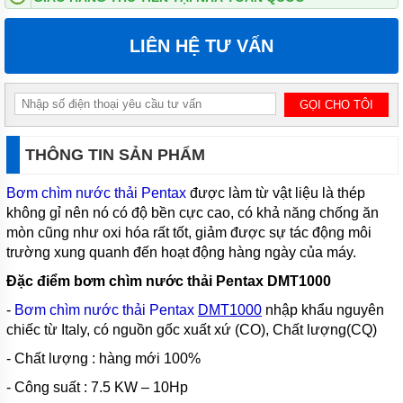
CHÌM
HÚT
NƯỚC
LIÊN HỆ TƯ VẤN
THẢI
PENTAX
MÁY
BƠM
CHÌM
HÚT
THÔNG TIN SẢN PHẨM
NƯỚC
THẢI
EBARA
Bơm chìm nước thải Pentax
được làm từ vật liệu là thép
không gỉ nên nó có độ bền cực cao, có khả năng chống ăn
MÁY
mòn cũng như oxi hóa rất tốt, giảm được sự tác động môi
BƠM
CHÌM
trường xung quanh đến hoạt động hàng ngày của máy.
HÚT
BÙN
Đặc điểm bơm chìm nước thải Pentax
DMT1000
EBARA
-
Bơm chìm nước thải Pentax
DMT1000
nhập khẩu nguyên
MÁY
chiếc từ Italy, có nguồn gốc xuất xứ (CO), Chất lượng(CQ)
BƠM
CHÌM
- Chất lượng : hàng mới 100%
HÚT BÙN
NƯỚC
- Công suất : 7.5 KW – 10Hp
THẢI