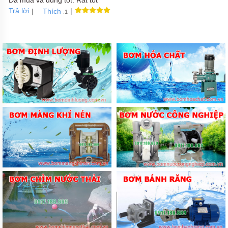
Đã mua và dùng tốt. Rất tốt
MỚI
Trả lời
|
|
Thích
.1
LIÊN
HỆ