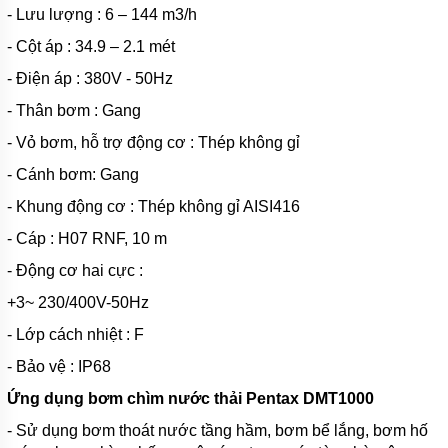
TSURUMI
- Lưu lượng : 6 – 144 m3/h
- Cột áp : 34.9 – 2.1 mét
MÁY
BƠM
- Điện áp : 380V - 50Hz
CHÌM
HÚT BÙN
- Thân bơm : Gang
TSURUMI
- Vỏ bơm, hỗ trợ động cơ : Thép không gỉ
MÁY
BƠM
- Cánh bơm: Gang
CHÌM
HÚT
- Khung động cơ : Thép không gỉ AISI416
NƯỚC
THẢI
- Cáp : H07 RNF, 10 m
MEUDY
- Động cơ hai cực :
MÁY
BƠM
+3~ 230/400V-50Hz
CHÌM
HÚT
- Lớp cách nhiệt : F
NƯỚC
THẢI
- Bảo vệ : IP68
FIRMLY
Ứng dụng bơm chìm nước thải Pentax
DMT1000
MÁY
BƠM
- Sử dụng bơm thoát nước tầng hầm, bơm bể lắng, bơm hố
CHÌM