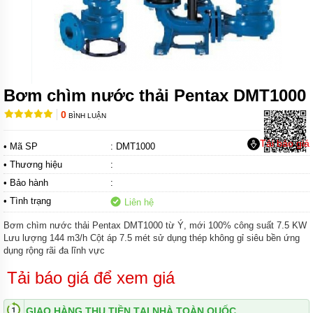
CÁNH
KHUẤY
HÚT
BÙN
MÁY
BƠM
CHÌM
Bơm chìm nước thải Pentax DMT1000
HÚT
BÙN
0
BÌNH LUẬN
ĐẶC
Tải báo giá
MÁY
• Mã SP
: DMT1000
BƠM
• Thương hiệu
:
CHÌM
KHỬ
• Bảo hành
:
NƯỚC
• Tình trạng
Liên hệ
MÁY
Bơm chìm nước thải Pentax DMT1000 từ Ý, mới 100% công suất 7.5 KW
BƠM
Lưu lượng 144 m3/h Cột áp 7.5 mét sử dụng thép không gỉ siêu bền ứng
CHÌM
KHÁNG
dụng rộng rãi đa lĩnh vực
HÓA
CHẤT
Tải báo giá để xem giá
MÁY
BƠM
GIAO HÀNG THU TIỀN TẠI NHÀ TOÀN QUỐC