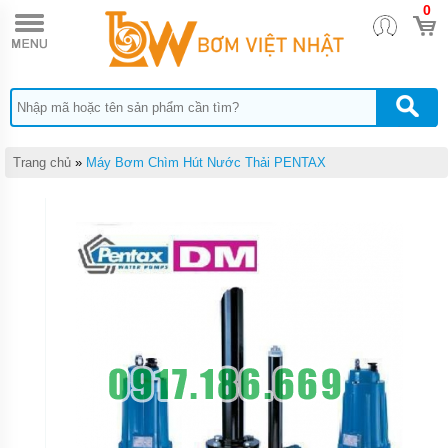
0
TRANG
CHỦ
MÁY
BƠM
CÔNG
NGHIỆP
MÁY
Trang chủ
»
Máy Bơm Chìm Hút Nước Thải PENTAX
BƠM
HÚT
BÙN
CÔNG
NGHIỆP
P-SERI
MÁY
BƠM
HÚT
BÙN
MINI
PS
MÁY
BƠM
CHÌM