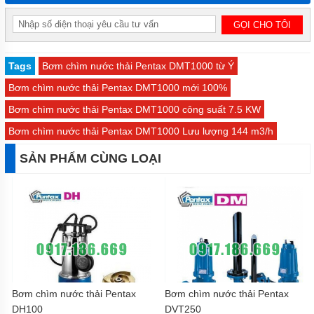
APP
MÁY
BƠM
CHÌM
Tags
Bơm chìm nước thải Pentax DMT1000 từ Ý
HÚT
NƯỚC
Bơm chìm nước thải Pentax DMT1000 mới 100%
THẢI
NATION
Bơm chìm nước thải Pentax DMT1000 công suất 7.5 KW
PUMP
Bơm chìm nước thải Pentax DMT1000 Lưu lượng 144 m3/h
MÁY
BƠM
SẢN PHẨM CÙNG LOẠI
CHÌM
HÚT
NƯỚC
THẢI
SEALAND
MÁY
BƠM
CHÌM
HÚT
NƯỚC
THẢI
Bơm chìm nước thải Pentax
Bơm chìm nước thải Pentax
MASTRA
DH100
DVT250