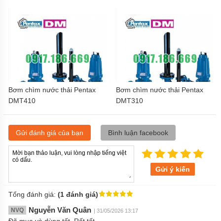
MÁY
BƠM
CHÌM
HÚT
BÙN
MASTRA
MÁY
BƠM
CHÌM
HÚT
Bơm chìm nước thải Pentax
Bơm chìm nước thải Pentax
NƯỚC
DMT410
DMT310
THẢI
FORAS
MÁY
Gửi đánh giá của bạn
Bình luận facebook
BƠM
CHÌM
HÚT
NƯỚC
Gửi ý kiến
THẢI
LEO
Tổng đánh giá:
(1 đánh giá)
GIỚI
THIỆU
Nguyễn Văn Quân
NVQ
| 31/05/2026 13:17
SẢN
PHẨM