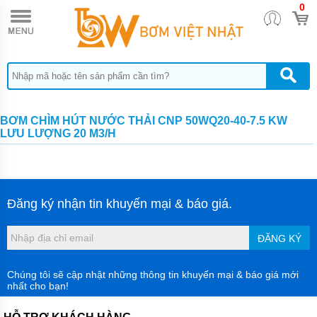
0
TRANG
CHỦ
MÁY
BƠM
CÔNG
NGHIỆP
MÁY
BƠM CHÌM HÚT NƯỚC THẢI CNP 50WQ20-40-7.5 KW
BƠM
LƯU LƯỢNG 20 M3/H
HÚT
BÙN
CÔNG
NGHIỆP
P-SERI
Đăng ký nhận tin khuyến mại & báo giá.
MÁY
BƠM
HÚT
BÙN
ĐĂNG KÝ
MINI
PS
Chúng tôi sẽ cập nhật những thông tin khuyến mại & báo giá mới
nhất cho bạn!
MÁY
BƠM
CHÌM