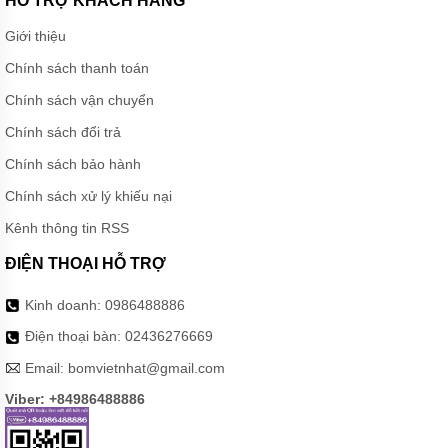
HỖ TRỢ KHÁCH HÀNG
CÁNH
KHUẤY
Giới thiệu
HÚT
BÙN
Chính sách thanh toán
MÁY
Chính sách vận chuyển
BƠM
CHÌM
Chính sách đổi trả
HÚT
BÙN
Chính sách bảo hành
ĐẶC
Chính sách xử lý khiếu nại
MÁY
BƠM
Kênh thông tin RSS
CHÌM
KHỬ
ĐIỆN THOẠI HỖ TRỢ
NƯỚC
Kinh doanh:
0986488886
MÁY
BƠM
Điện thoại bàn:
02436276669
CHÌM
KHÁNG
Email:
bomvietnhat@gmail.com
HÓA
CHẤT
Viber: +84986488886
MÁY
BƠM