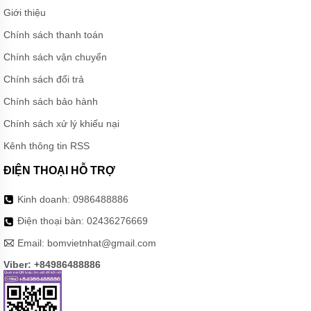
CÁNH
Giới thiệu
KHUẤY
HÚT
Chính sách thanh toán
BÙN
Chính sách vận chuyển
MÁY
BƠM
Chính sách đổi trả
CHÌM
HÚT
Chính sách bảo hành
BÙN
ĐẶC
Chính sách xử lý khiếu nại
MÁY
Kênh thông tin RSS
BƠM
CHÌM
ĐIỆN THOẠI HỖ TRỢ
KHỬ
NƯỚC
Kinh doanh:
0986488886
MÁY
Điện thoại bàn:
02436276669
BƠM
CHÌM
Email:
bomvietnhat@gmail.com
KHÁNG
HÓA
Viber: +84986488886
CHẤT
MÁY
BƠM