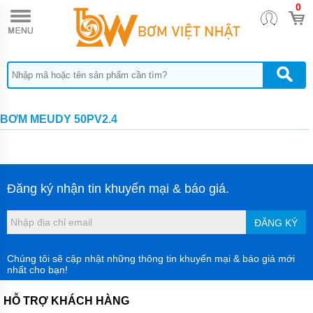
0
TRANG
CHỦ
MÁY
BƠM
CÔNG
NGHIỆP
MÁY
BƠM MEUDY 50PV2.4
BƠM
HÚT
BÙN
CÔNG
NGHIỆP
P-SERI
Đăng ký nhận tin khuyến mại & báo giá.
MÁY
BƠM
ĐĂNG KÝ
HÚT
BÙN
MINI
PS
Chúng tôi sẽ cập nhật những thông tin khuyến mại & báo giá mới
nhất cho bạn!
MÁY
BƠM
HỖ TRỢ KHÁCH HÀNG
CHÌM