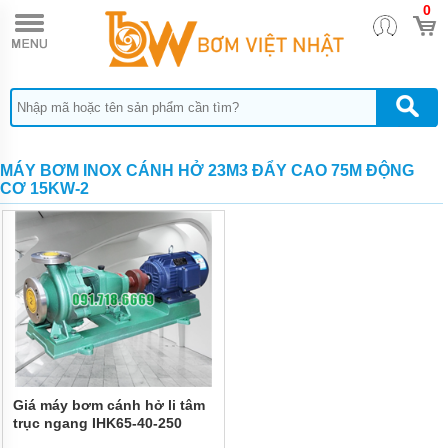
0
TRANG
CHỦ
MÁY
BƠM
CÔNG
NGHIỆP
MÁY
MÁY BƠM INOX CÁNH HỞ 23M3 ĐẨY CAO 75M ĐỘNG
BƠM
CƠ 15KW-2
HÚT
BÙN
CÔNG
NGHIỆP
P-SERI
MÁY
BƠM
HÚT
BÙN
MINI
PS
Giá máy bơm cánh hở li tâm
MÁY
BƠM
trục ngang IHK65-40-250
CHÌM
đường thoát 40 mm