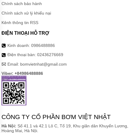
CHÌM
Chính sách bảo hành
HÚT
NƯỚC
Chính sách xử lý khiếu nại
THẢI
PENTAX
Kênh thông tin RSS
ĐIỆN THOẠI HỖ TRỢ
MÁY
BƠM
CHÌM
Kinh doanh:
0986488886
HÚT
NƯỚC
Điện thoại bàn:
02436276669
THẢI
EBARA
Email:
bomvietnhat@gmail.com
MÁY
Viber: +84986488886
BƠM
CHÌM
HÚT
BÙN
EBARA
MÁY
BƠM
CÔNG TY CỔ PHẦN BƠM VIỆT NHẬT
CHÌM
HÚT BÙN
Hà Nội:
Số 41.1 và 42.1 Lô C, Tổ 19, Khu giãn dân Khuyến Lương,
NƯỚC
Hoàng Mai, Hà Nội.
THẢI