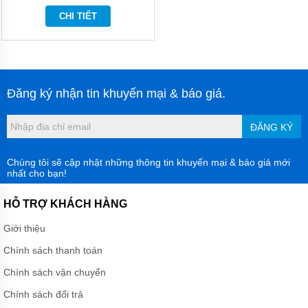
CÁNH
KHUẤY
CHI TIẾT
HÚT
BÙN
MÁY
BƠM
CHÌM
Đăng ký nhận tin khuyến mại & báo giá.
HÚT
BÙN
ĐẶC
ĐĂNG KÝ
MÁY
BƠM
Chúng tôi sẽ cập nhật những thông tin khuyến mại & báo giá mới
CHÌM
nhất cho bạn!
KHỬ
NƯỚC
HỖ TRỢ KHÁCH HÀNG
MÁY
BƠM
Giới thiệu
CHÌM
KHÁNG
Chính sách thanh toán
HÓA
CHẤT
Chính sách vận chuyển
MÁY
Chính sách đổi trả
BƠM